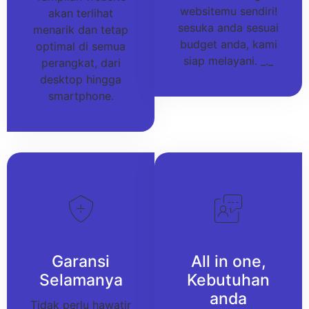
websitemu sendiri!
akan terlihat
sesuka anda sesuai
menarik dan tetap
budget anda, kami
optimal di semua
siap melayani. _._
perangkat, dari
desktop hingga
smartphone.
Garansi
All in one,
Selamanya
Kebutuhan
anda
Tidak perlu hawatir