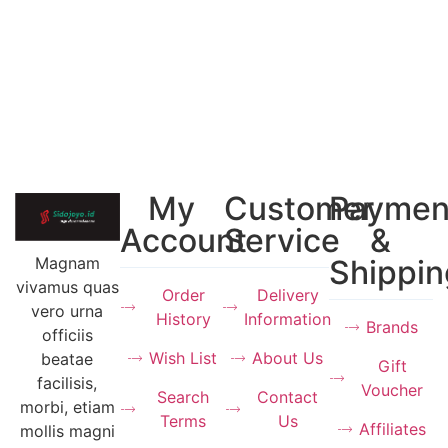
My
Customer
Paymen
Account
Service
&
Magnam
Shippin
vivamus quas
Order
Delivery
vero urna
History
Information
Brands
officiis
Wish List
About Us
beatae
Gift
facilisis,
Voucher
Search
Contact
morbi, etiam
Terms
Us
Affiliates
mollis magni