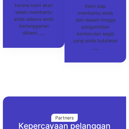
karena kami akan
Kami siap
selalu membantu
membantu anda
anda selama anda
dari desain hingga
berlangganan
pengambilan
dikami. _._
konten,dan segal
yang anda butuhkan
_._
Partners
Kepercayaan pelanggan