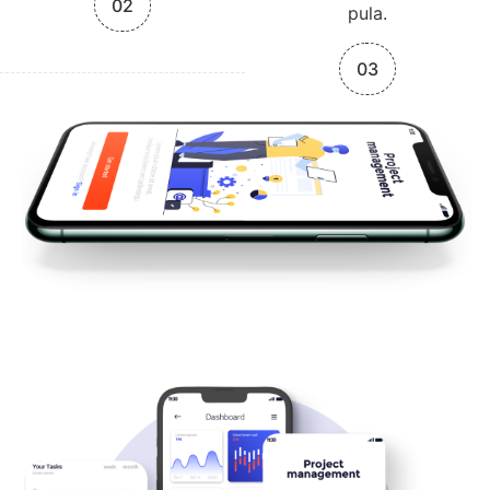
02
pula.
03