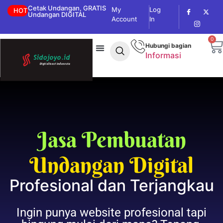
Cetak Undangan, GRATIS
My
Log
HOT
Undangan DIGITAL
Account
In
0
Hubungi bagian
Informasi
Jasa Pembuatan
U
n
d
a
n
g
a
n
D
i
g
i
t
a
l
Profesional dan Terjangkau
Ingin punya website profesional tapi