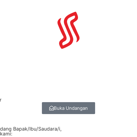
r
Buka Undangan
dang Bapak/Ibu/Saudara/i,
 kami: