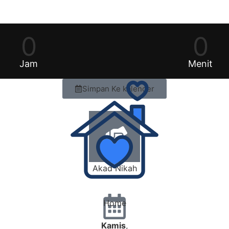
0
0
Jam
Menit
Simpan Ke kalender
Akad Nikah
Home
Kamis
,